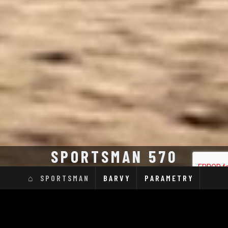
SPORTSMAN 570
SPORTSMAN
BARVY
PARAMETRY